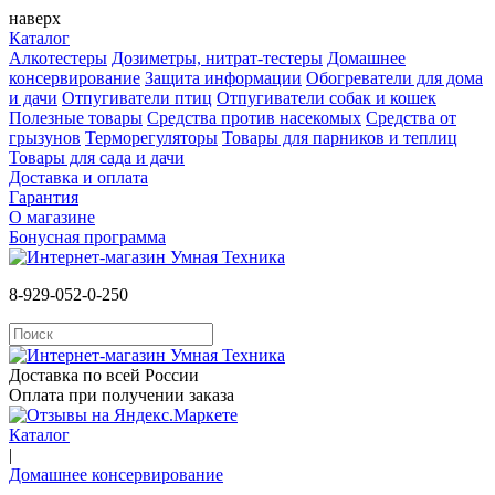
наверх
Каталог
Алкотестеры
Дозиметры, нитрат-тестеры
Домашнее
консервирование
Защита информации
Обогреватели для дома
и дачи
Отпугиватели птиц
Отпугиватели собак и кошек
Полезные товары
Средства против насекомых
Cредства от
грызунов
Терморегуляторы
Товары для парников и теплиц
Товары для сада и дачи
Доставка и оплата
Гарантия
О магазине
Бонусная программа
8-929-052-0-250
Доставка по всей России
Оплата при получении заказа
Каталог
|
Домашнее консервирование