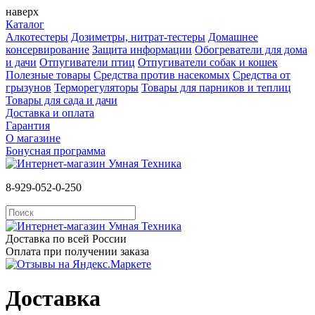
наверх
Каталог
Алкотестеры
Дозиметры, нитрат-тестеры
Домашнее
консервирование
Защита информации
Обогреватели для дома
и дачи
Отпугиватели птиц
Отпугиватели собак и кошек
Полезные товары
Средства против насекомых
Cредства от
грызунов
Терморегуляторы
Товары для парников и теплиц
Товары для сада и дачи
Доставка и оплата
Гарантия
О магазине
Бонусная программа
8-929-052-0-250
Доставка по всей России
Оплата при получении заказа
Доставка